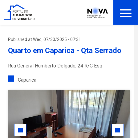
Skip
to
main
content
Published at Wed, 07/30/2025 - 07:31
Quarto em Caparica - Qta Serrado
Rua General Humberto Delgado, 24 R/C Esq
Caparica