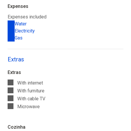
Expenses
Expenses included
Water
Electricity
Gas
Extras
Extras
With internet
With furniture
With cable TV
Microwave
Cozinha