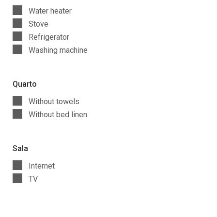
Water heater
Stove
Refrigerator
Washing machine
Quarto
Without towels
Without bed linen
Sala
Internet
TV