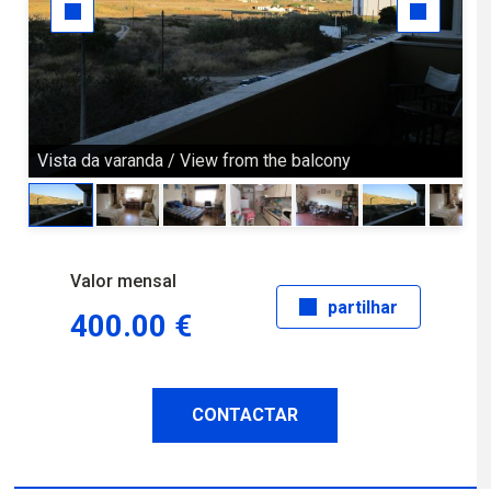
Vista da varanda / View from the balcony
Qu
Valor mensal
partilhar
400.00 €
CONTACTAR