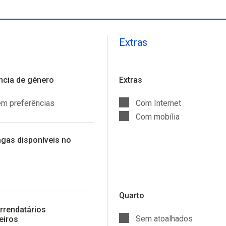
Extras
ncia de género
Extras
m preferências
Com Internet
Com mobília
agas disponíveis no
Quarto
arrendatários
Sem atoalhados
eiros