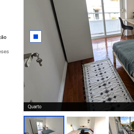
ção
eses
Quarto