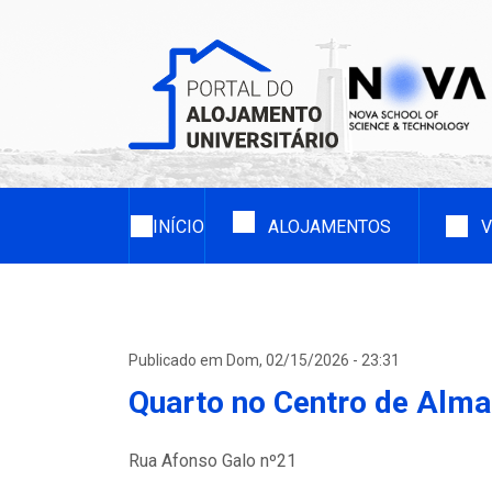
Passar
para
o
conteúdo
principal
Navegação
principal
INÍCIO
ALOJAMENTOS
V
Publicado em Dom, 02/15/2026 - 23:31
Quarto no Centro de Alm
Rua Afonso Galo nº21