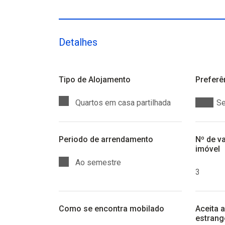
Detalhes
Tipo de Alojamento
Preferê
Quartos em casa partilhada
Se
Periodo de arrendamento
Nº de v
imóvel
Ao semestre
3
Como se encontra mobilado
Aceita 
estrang