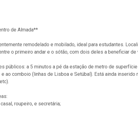
entro de Almada**
entemente remodelado e mobilado, ideal para estudantes. Local
 entre o primeiro andar e o sótão, com dois deles a beneficiar de
s públicos: a 5 minutos a pé da estação de metro de superfície
 e ao comboio (linhas de Lisboa e Setúbal). Está ainda inserid
tc).
eas:
asal, roupeiro, e secretária;