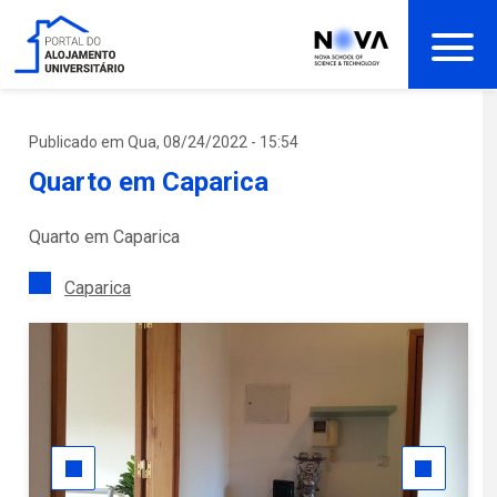
Passar
para
o
conteúdo
principal
Publicado em Qua, 08/24/2022 - 15:54
Quarto em Caparica
Quarto em Caparica
Caparica