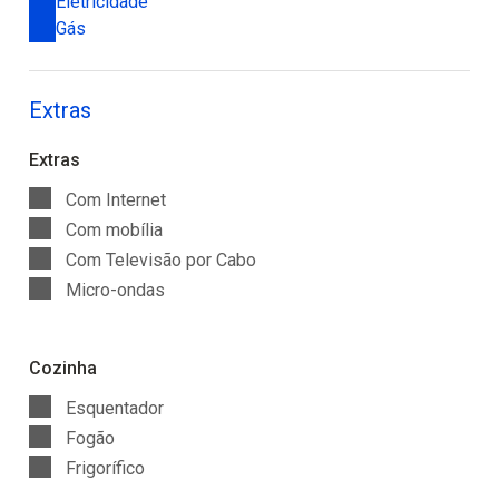
Eletricidade
Gás
Extras
Extras
Com Internet
Com mobília
Com Televisão por Cabo
Micro-ondas
Cozinha
Esquentador
Fogão
Frigorífico