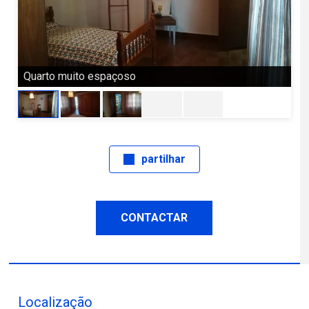
Quarto muito espaçoso
Ro
partilhar
CONTACTAR
Localização