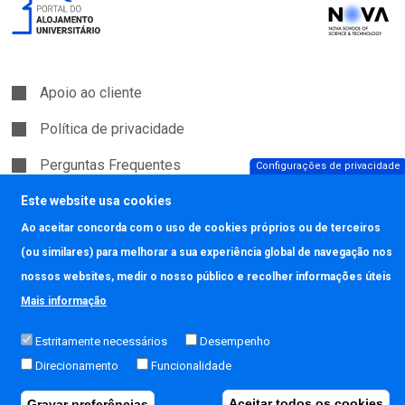
Apoio ao cliente
Política de privacidade
Perguntas Frequentes
Configurações de privacidade
Política de Cookies
Este website usa cookies
Ao aceitar concorda com o uso de cookies próprios ou de terceiros
(ou similares) para melhorar a sua experiência global de navegação nos
Copyright © JAVALI 2026
nossos websites, medir o nosso público e recolher informações úteis
Termos e Condições
Mais informação
LIVRO DE
RECLAMAÇÕES
Estritamente necessários
Desempenho
Powered by
Direcionamento
Funcionalidade
Aceitar todos os cookies
Gravar preferências