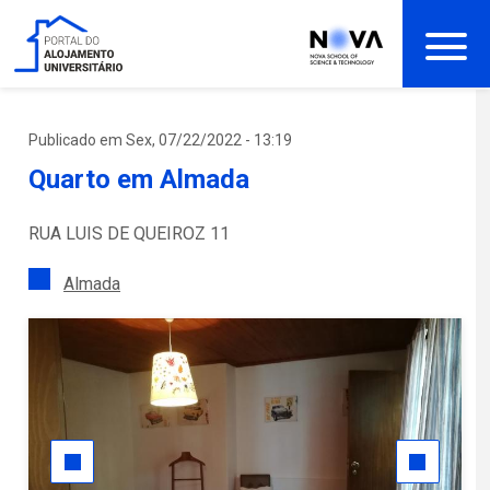
Passar
para
o
conteúdo
principal
Publicado em Sex, 07/22/2022 - 13:19
Quarto em Almada
RUA LUIS DE QUEIROZ 11
Almada