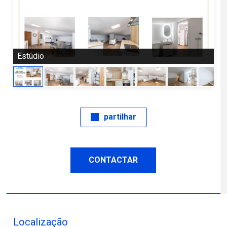
Estúdio
Op
partilhar
CONTACTAR
Localização