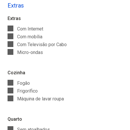
Extras
Extras
Com Internet
Com mobília
Com Televisão por Cabo
Micro-ondas
Cozinha
Fogão
Frigorífico
Máquina de lavar roupa
Quarto
Sem atoalhados