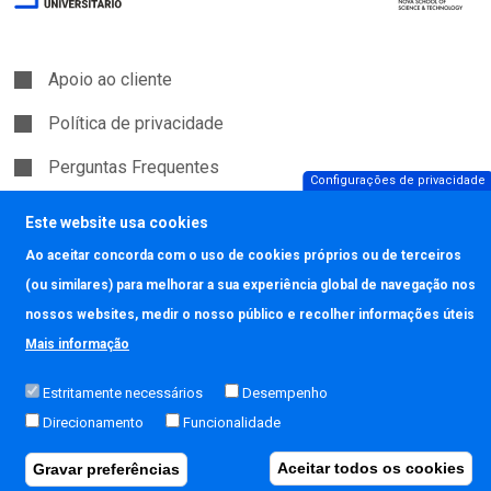
Apoio ao cliente
Política de privacidade
Perguntas Frequentes
Configurações de privacidade
Política de Cookies
Este website usa cookies
Ao aceitar concorda com o uso de cookies próprios ou de terceiros
Copyright © JAVALI 2026
(ou similares) para melhorar a sua experiência global de navegação nos
nossos websites, medir o nosso público e recolher informações úteis
Termos e Condições
LIVRO DE
RECLAMAÇÕES
Mais informação
Powered by
Estritamente necessários
Desempenho
Direcionamento
Funcionalidade
Aceitar todos os cookies
Gravar preferências