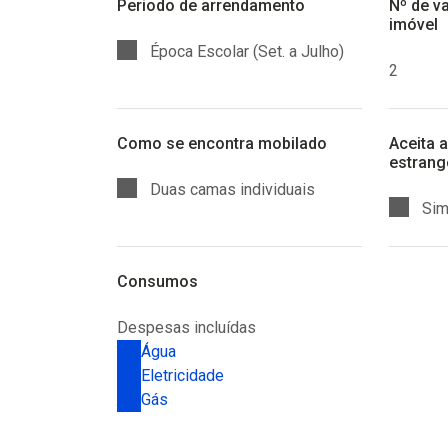
Periodo de arrendamento
Nº de v
imóvel
Época Escolar (Set. a Julho)
2
Como se encontra mobilado
Aceita 
estrang
Duas camas individuais
Si
Consumos
Despesas incluídas
Água
Eletricidade
Gás