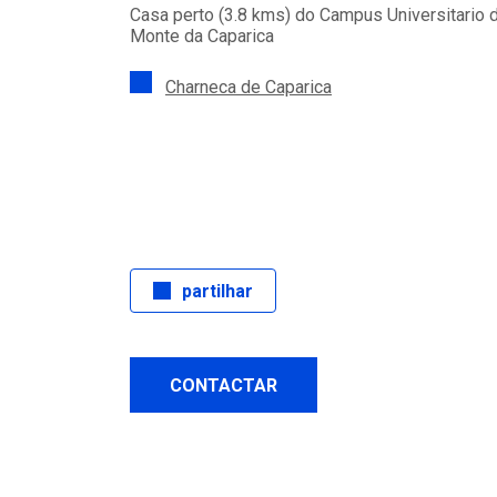
Casa perto (3.8 kms) do Campus Universitario 
Monte da Caparica
Charneca de Caparica
partilhar
CONTACTAR
ta