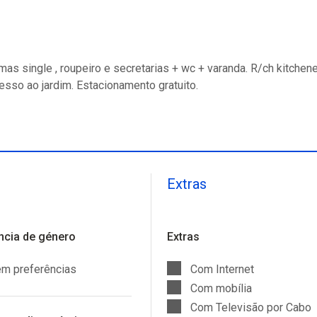
as single , roupeiro e secretarias + wc + varanda. R/ch kitchene
sso ao jardim. Estacionamento gratuito.
Extras
ncia de género
Extras
m preferências
Com Internet
Com mobília
Com Televisão por Cabo