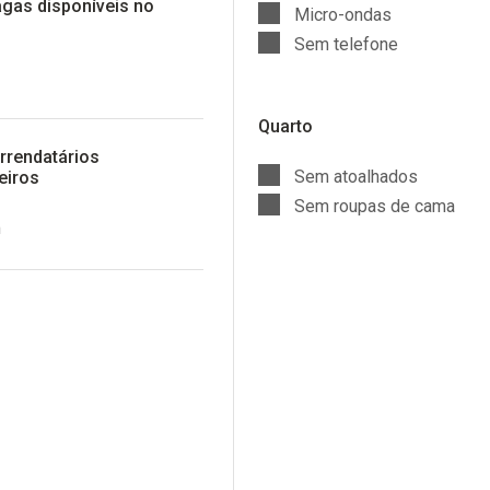
agas disponíveis no
Micro-ondas
Sem telefone
Quarto
arrendatários
Sem atoalhados
eiros
Sem roupas de cama
m