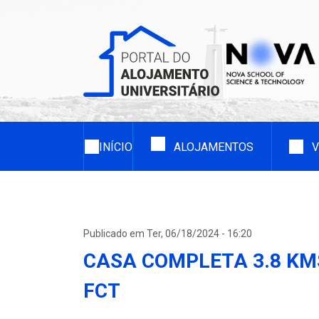
Passar
para
o
conteúdo
principal
Navegação
principal
INÍCIO
ALOJAMENTOS
V
Publicado em Ter, 06/18/2024 - 16:20
CASA COMPLETA 3.8 KM
FCT