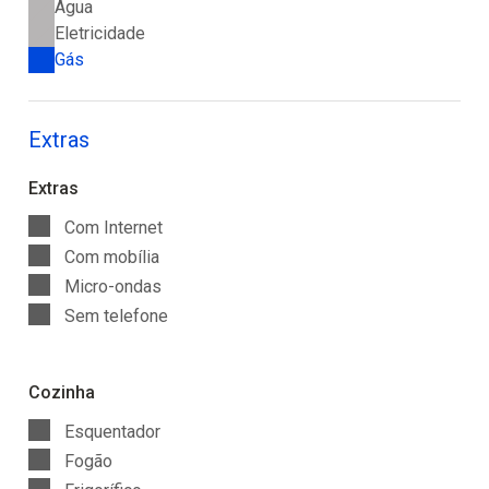
Água
Eletricidade
Gás
Extras
Extras
Com Internet
Com mobília
Micro-ondas
Sem telefone
Cozinha
Esquentador
Fogão