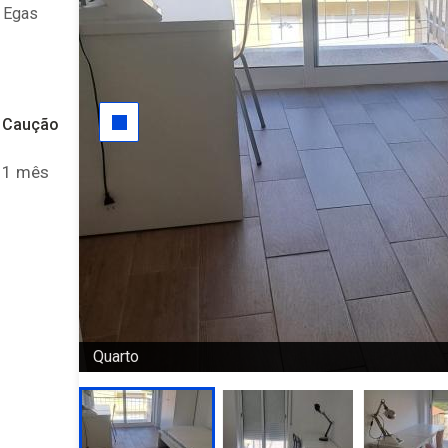
e Egas
Caução
1 mês
Quarto