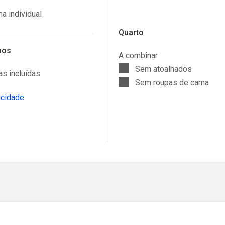
a individual
Quarto
mos
A combinar
Sem atoalhados
s incluídas
Sem roupas de cama
icidade