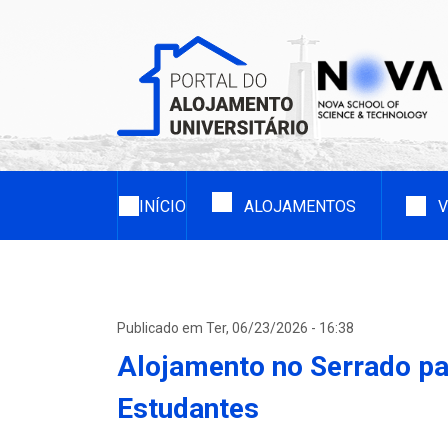
Passar
para
o
conteúdo
principal
Navegação
principal
INÍCIO
ALOJAMENTOS
V
Publicado em Ter, 06/23/2026 - 16:38
Alojamento no Serrado pa
Estudantes