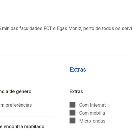
5 min das faculdades FCT e Egas Moniz, perto de todos os servi
Extras
ncia de género
Extras
m preferências
Com Internet
Com mobília
Micro-ondas
 encontra mobilado