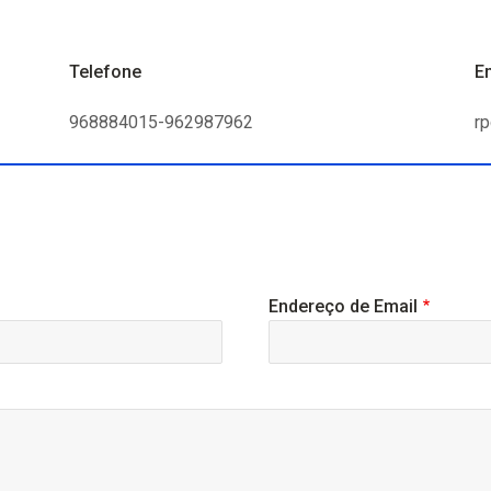
Telefone
E
968884015-962987962
r
Endereço de Email