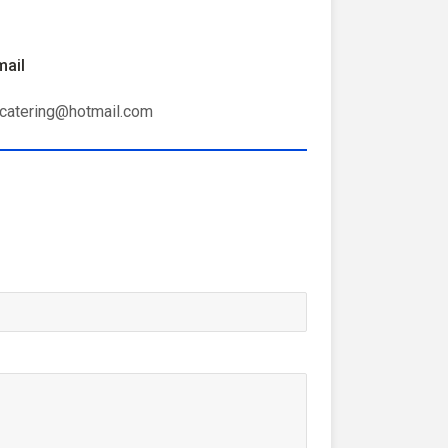
mail
pcatering@hotmail.com