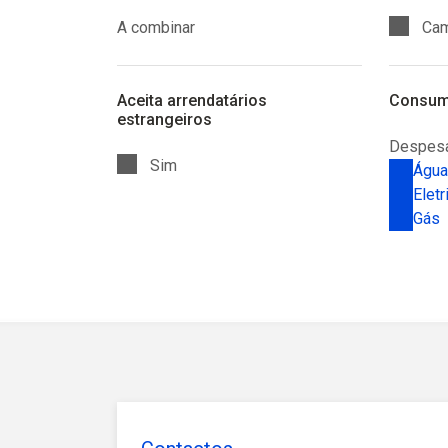
A combinar
Cam
Aceita arrendatários
Consu
estrangeiros
Despesa
Sim
Água
Eletr
Gás